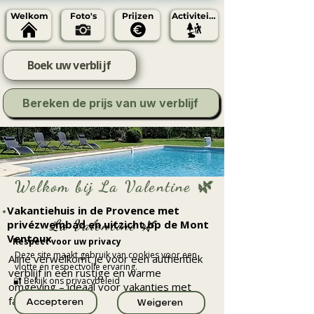
Welkom
Foto's
Prijzen
Activiteiten
Boek uw verblijf
Bereken de prijs van uw verblijf
Welkom bij La Valentine 🌿
Vakantiehuis in de Provence met
La Valentine 🌿
privézwembad en uitzicht op de Mont
Ventoux
Respect voor uw privacy
Deze site maakt gebruik van cookies voor een
Aline verwelkomt je voor een authentiek
vlotte en respectvolle ervaring.
verblijf in een rustige en warme
🔐 Bekijk ons ​​privacybeleid
omgeving – ideaal voor vakanties met
familie of vrienden
Accepteren
Weigeren