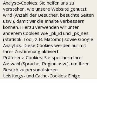
Analyse-Cookies: Sie helfen uns zu
verstehen, wie unsere Website genutzt
wird (Anzahl der Besucher, besuchte Seiten
usw.), damit wir die Inhalte verbessern
können. Hierzu verwenden wir unter
anderem Cookies wie _pk_id und _pk_ses
(Statistik-Tool, z. B. Matomo) sowie Google
Analytics. Diese Cookies werden nur mit
Ihrer Zustimmung aktiviert.
Präferenz-Cookies: Sie speichern Ihre
Auswahl (Sprache, Region usw.), um Ihren
Besuch zu personalisieren.
Leistungs- und Cache-Cookies: Einige
Cookies wie scr-caching oder sSession
optimieren die Anzeige der Seiten und
erleichtern die Wiedererkennung bei
späteren Besuchen. Diese werden nur mit
Ihrer Zustimmung aktiviert.
Einwilligung
Beim ersten Besuch informiert Sie ein
Banner über die Verwendung von Cookies