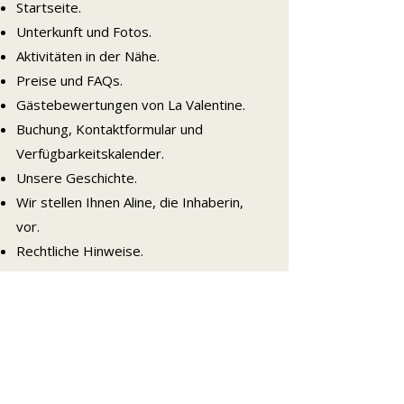
Startseite.
Unterkunft und Fotos.
Aktivitäten in der Nähe.
Preise und FAQs.
Gästebewertungen von La Valentine.
Buchung, Kontaktformular und
Verfügbarkeitskalender.
Unsere Geschichte.
Wir stellen Ihnen Aline, die Inhaberin,
vor.
Rechtliche Hinweise.
📞
Contact
Maison de vacance La Valentine
16 Chemin de La Valentine
84370 Bédarrides
📱 (+33)
06 52 31 15 47
📧
tort.aline@orange.fr